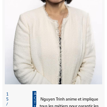
A
1
C
5
Nguyen Trinh anime et implique
T
/
tous les métiers pour garantir les
U