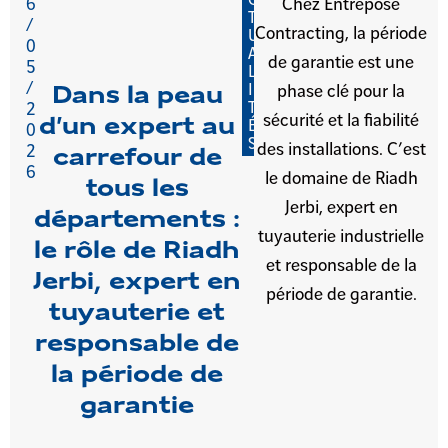
C
6
Chez Entrepose
T
/
Contracting, la période
U
0
A
de garantie est une
5
L
/
I
phase clé pour la
Dans la peau
T
2
sécurité et la fiabilité
d’un expert au
É
0
S
des installations. C’est
2
carrefour de
6
le domaine de Riadh
tous les
Jerbi, expert en
départements :
tuyauterie industrielle
le rôle de Riadh
et responsable de la
Jerbi, expert en
période de garantie.
tuyauterie et
responsable de
la période de
garantie