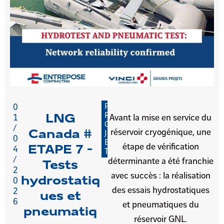
P
0
R
LNG
1
Avant la mise en service du
O
/
réservoir cryogénique, une
Canada #
J
0
E
étape de vérification
ETAPE 7 -
4
T
/
déterminante a été franchie
Tests
2
avec succès : la réalisation
hydrostatiq
0
des essais hydrostatiques
2
ues et
6
et pneumatiques du
pneumatiq
réservoir GNL.