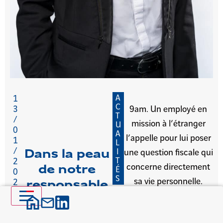
A
1
C
3
9am. Un employé en
T
/
mission à l’étranger
U
0
A
l’appelle pour lui poser
1
L
/
I
une question fiscale qui
Dans la peau
T
2
concerne directement
de notre
É
0
S
sa vie personnelle.
2
responsable
6
des
ressources