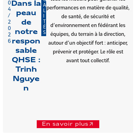
Dans la
0
A
performances en matière de qualité,
4
L
peau
/
I
de santé, de sécurité et
de
T
2
d’environnement en fédérant les
É
0
notre
S
équipes, du terrain à la direction,
2
respon
6
autour d’un objectif fort : anticiper,
sable
prévenir et protéger. Le rôle est
QHSE :
avant tout collectif.
Trinh
Nguye
n
En savoir plus