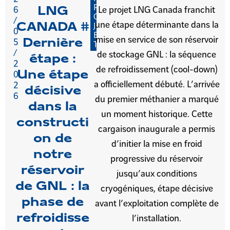
R
LNG
6
Le projet LNG Canada franchit
O
/
une étape déterminante dans la
CANADA #
J
0
E
mise en service de son réservoir
Dernière
5
T
/
de stockage GNL : la séquence
étape :
2
de refroidissement (cool-down)
Une étape
0
a officiellement débuté. L’arrivée
2
décisive
6
du premier méthanier a marqué
dans la
un moment historique. Cette
constructi
cargaison inaugurale a permis
on de
d’initier la mise en froid
notre
progressive du réservoir
réservoir
jusqu’aux conditions
de GNL : la
cryogéniques, étape décisive
phase de
avant l’exploitation complète de
refroidisse
l’installation.