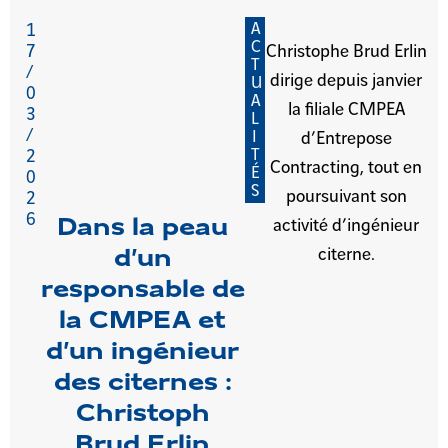
A
1
C
7
Christophe Brud Erlin
T
/
dirige depuis janvier
U
0
A
la filiale CMPEA
3
L
/
I
d’Entrepose
T
2
Contracting, tout en
É
0
S
poursuivant son
2
6
Dans la peau
activité d’ingénieur
citerne.
d’un
responsable de
la CMPEA et
d’un ingénieur
des citernes :
Christoph
Brud Erlin