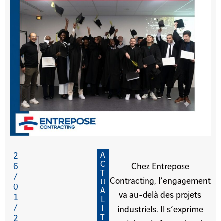
A
2
C
6
Chez Entrepose
T
/
Contracting, l’engagement
U
0
A
va au-delà des projets
1
L
/
I
industriels. Il s’exprime
T
2