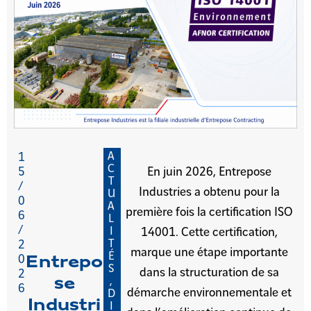
A
1
C
5
En juin 2026, Entrepose
T
/
Industries a obtenu pour la
U
0
A
première fois la certification ISO
6
L
/
I
14001. Cette certification,
T
2
marque une étape importante
É
0
Entrepo
S
dans la structuration de sa
2
,
se
6
démarche environnementale et
D
Industri
I