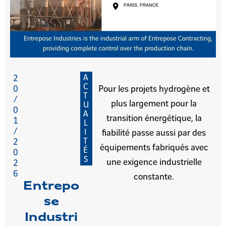
A
2
C
0
Pour les projets hydrogène et
T
/
plus largement pour la
U
0
A
transition énergétique, la
1
L
/
I
fiabilité passe aussi par des
T
2
équipements fabriqués avec
É
0
S
une exigence industrielle
2
6
constante.
Entrepo
se
Industri