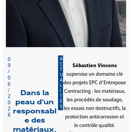
A
0
C
9
Sébastien Vincens
T
/
supervise un domaine clé
U
0
A
des projets EPC d’Entrepose
6
L
/
I
Contracting : les matériaux,
Dans la
T
2
les procédés de soudage,
peau d’un
É
0
S
les essais non destructifs, la
2
responsabl
6
protection anticorrosion et
e des
le contrôle qualité.
matériaux,