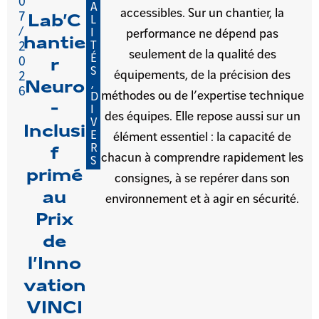
0
A
accessibles. Sur un chantier, la
7
Lab’C
L
/
I
performance ne dépend pas
hantie
T
2
seulement de la qualité des
É
0
r
S
équipements, de la précision des
2
,
Neuro
6
méthodes ou de l’expertise technique
D
-
I
des équipes. Elle repose aussi sur un
V
Inclusi
E
élément essentiel : la capacité de
R
f
chacun à comprendre rapidement les
S
primé
consignes, à se repérer dans son
au
environnement et à agir en sécurité.
Prix
de
l’Inno
vation
VINCI