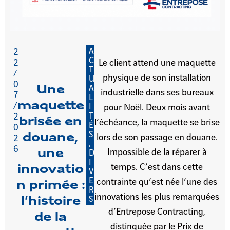
A
2
C
2
Le client attend une maquette
T
/
physique de son installation
U
0
Une
A
industrielle dans ses bureaux
7
L
maquette
/
I
pour Noël. Deux mois avant
T
2
brisée en
l’échéance, la maquette se brise
É
0
S
douane,
lors de son passage en douane.
2
,
6
une
Impossible de la réparer à
D
I
temps. C’est dans cette
innovatio
V
E
contrainte qu’est née l’une des
n primée :
R
innovations les plus remarquées
S
l’histoire
d’Entrepose Contracting,
de la
distinguée par le Prix de