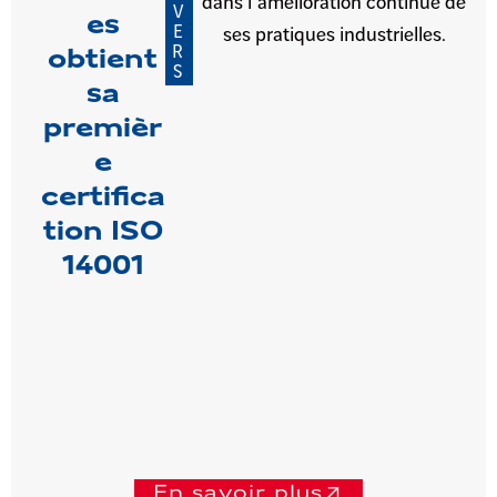
dans l’amélioration continue de
V
es
E
ses pratiques industrielles.
R
obtient
S
sa
premièr
e
certifica
tion ISO
14001
En savoir plus