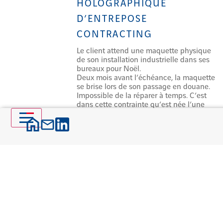
HOLOGRAPHIQUE
D’ENTREPOSE
CONTRACTING
Le client attend une maquette physique
de son installation industrielle dans ses
bureaux pour Noël.
Deux mois avant l’échéance, la maquette
se brise lors de son passage en douane.
Impossible de la réparer à temps. C’est
dans cette contrainte qu’est née l’une
des innovations
Lire la suite >>
DANS LA PEAU D’UN
INGÉNIEUR MÉTHODES
CHEZ ENTREPOSE
CONTRACTING : MAXIME