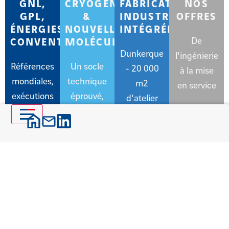
GNL,
CRYOGÉNIE
FABRICATION
NOS
GPL,
&
INDUSTRIELLE
OFFRES
ÉNERGIES
NOUVELLES
INTÉGRÉE
De
CONVENTIONNELLES
MOLÉCULES
Dunkerque
l'ingénierie
Références
Un socle
- 20 000
à la mise
mondiales,
technique
m2
en service
exécutions
éprouvé,
d'atelier
locales
transposable
aux
énergies
de demain
Parler à un expert
Animée par l’ambition de
concevoir les grandes
infrastructures de demain,