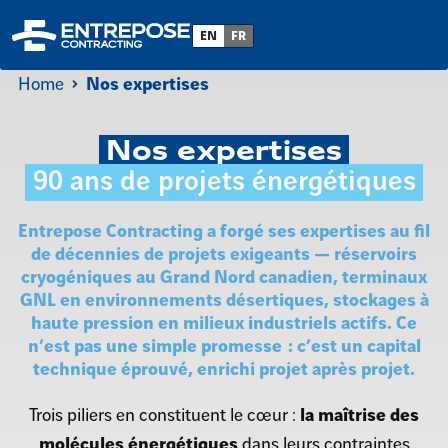
EN
FR
Home
Nos expertises
Nos expertises
90 ans de projets énergétiques
Entrepose Contracting
a forgé ses expertises au fil
de décennies de projets exigeants —
réservoirs
cryogéniques
au Grand Nord canadien,
terminaux
GNL
en environnements désertiques,
stockages à
haute pression
en milieux industriels actifs. Ce
n’est pas une simple promesse : c’est un capital
technique éprouvé, enrichi projet après projet.
Trois piliers en constituent le cœur :
la maîtrise des
molécules énergétiques
dans leurs contraintes