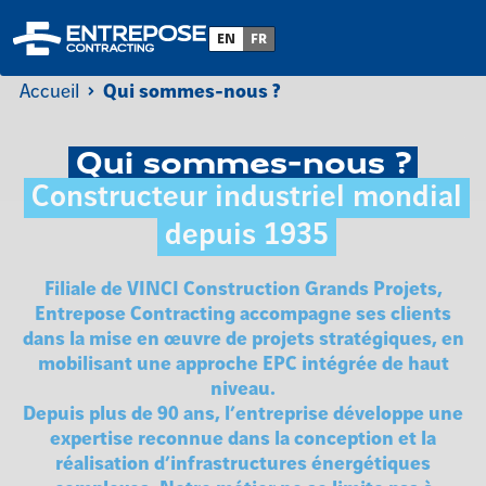
EN
FR
Accueil
Qui sommes-nous ?
Qui sommes-nous ?
Constructeur industriel mondial
depuis 1935
Filiale de VINCI Construction Grands Projets,
Entrepose Contracting accompagne ses clients
dans la mise en œuvre de projets stratégiques, en
mobilisant une approche EPC intégrée de haut
niveau.
Depuis plus de
90 ans
, l’entreprise développe une
expertise reconnue dans la
conception et la
réalisation d’infrastructures énergétiques