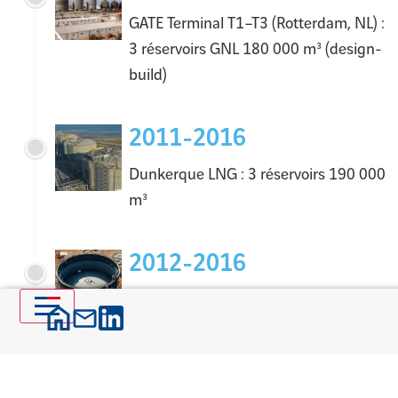
GATE Terminal T1–T3 (Rotterdam, NL) :
3 réservoirs GNL 180 000 m³ (design-
build)
2011-2016
Dunkerque LNG : 3 réservoirs 190 000
m³
2012-2016
Wheatstone LNG (Australie) : 2
réservoirs GNL 150 000 m³ + 2
réservoirs condensats 120 000 m³
(EPC onshore)