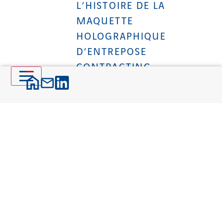
L’HISTOIRE DE LA
MAQUETTE
HOLOGRAPHIQUE
D’ENTREPOSE
CONTRACTING
Le client attend une maquette physique
de son installation industrielle dans ses
bureaux pour Noël.
Deux mois avant l’échéance, la maquette
se brise lors de son passage en douane.
Impossible de la réparer à temps. C’est
dans cette contrainte qu’est née l’une
des innovations
Lire la suite >>
DANS LA PEAU D’UN
INGÉNIEUR MÉTHODES